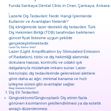
Funda Sarıkaya Dental Clinic in Oran, Çankaya, Ankara
Lazerle Diş Tedavileri: Nedir, Hangi İşlemlerde
Kullanılır ve Avantajları Nelerdir?
Diş kliniğimizde lazer destekli diş tedavileri, Türk
Diş Hekimleri Birliği (TDB) tarafından belirlenen
güncel fiyat listesine uygun şekilde
gerçekleştirilmektedir.
Lazerle Diş Tedavisi Nedir?
Lazer (Light Amplification by Stimulated Emission
of Radiation), tıbbi ve diş hekimliği alanında
dokulara hassas, kontrollü ve odaklı ışık
dalgalarıyla müdahale imkanı sunar. Lazer
teknolojisi, diş tedavilerinde geleneksel aletlere
göre daha az ağrı, minimal kanama ve hızlı
iyileşme süresi gibi avantajlar sağlar.
Hangi Alanlarda Kullanılır?
Diş Eti Tedavileri:
Gingivektomi/Gingivoplasti: Diş etinin fazla
görünen kısımlarının şekillendirilmesi ya da estetik
amaçlı düzenlenmesi.