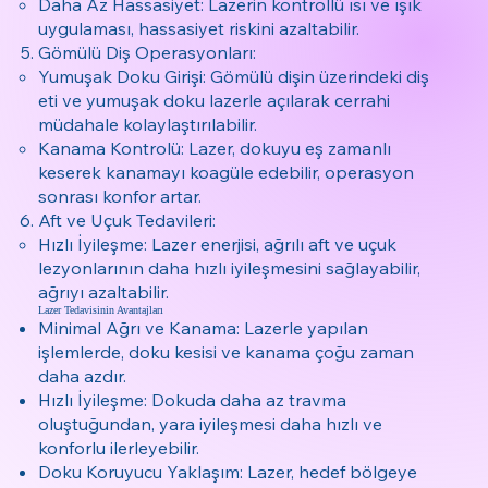
Daha Az Hassasiyet: Lazerin kontrollü ısı ve ışık
uygulaması, hassasiyet riskini azaltabilir.
Gömülü Diş Operasyonları:
Yumuşak Doku Girişi: Gömülü dişin üzerindeki diş
eti ve yumuşak doku lazerle açılarak cerrahi
müdahale kolaylaştırılabilir.
Kanama Kontrolü: Lazer, dokuyu eş zamanlı
keserek kanamayı koagüle edebilir, operasyon
sonrası konfor artar.
Aft ve Uçuk Tedavileri:
Hızlı İyileşme: Lazer enerjisi, ağrılı aft ve uçuk
lezyonlarının daha hızlı iyileşmesini sağlayabilir,
ağrıyı azaltabilir.
Lazer Tedavisinin Avantajları
Minimal Ağrı ve Kanama: Lazerle yapılan
işlemlerde, doku kesisi ve kanama çoğu zaman
daha azdır.
Hızlı İyileşme: Dokuda daha az travma
oluştuğundan, yara iyileşmesi daha hızlı ve
konforlu ilerleyebilir.
Doku Koruyucu Yaklaşım: Lazer, hedef bölgeye