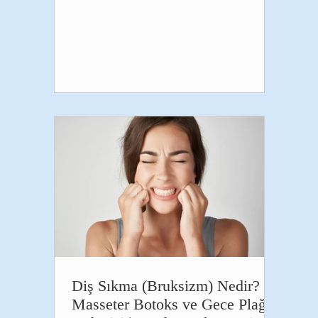
duyduğumuz grillz, artık yalnızca
sanatçıların değil, tarzını farklı bir
dokunuşla tamamlamak isteyen birçok
kişinin de tercih ettiği estetik bir
aksesuar haline geldi. Altın detaylar,
pırlanta taşlar ya da tamamen sade
metal tasarımlar... Günümüzde grillzler,
kişisel stile göre şekillendirilebilen ve
tamamen kişiye özel üretile
Diş Sıkma (Bruksizm) Nedir?
Masseter Botoks ve Gece Plağı