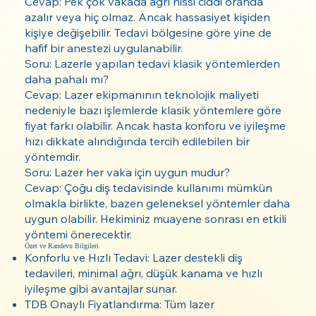
Cevap: Pek çok vakada ağrı hissi ciddi oranda
azalır veya hiç olmaz. Ancak hassasiyet kişiden
kişiye değişebilir. Tedavi bölgesine göre yine de
hafif bir anestezi uygulanabilir.
Soru: Lazerle yapılan tedavi klasik yöntemlerden
daha pahalı mı?
Cevap: Lazer ekipmanının teknolojik maliyeti
nedeniyle bazı işlemlerde klasik yöntemlere göre
fiyat farkı olabilir. Ancak hasta konforu ve iyileşme
hızı dikkate alındığında tercih edilebilen bir
yöntemdir.
Soru: Lazer her vaka için uygun mudur?
Cevap: Çoğu diş tedavisinde kullanımı mümkün
olmakla birlikte, bazen geleneksel yöntemler daha
uygun olabilir. Hekiminiz muayene sonrası en etkili
yöntemi önerecektir.
Özet ve Randevu Bilgileri
Konforlu ve Hızlı Tedavi: Lazer destekli diş
tedavileri, minimal ağrı, düşük kanama ve hızlı
iyileşme gibi avantajlar sunar.
TDB Onaylı Fiyatlandırma: Tüm lazer