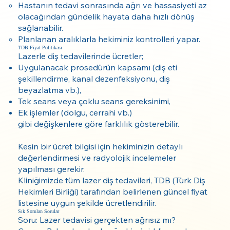
Hastanın tedavi sonrasında ağrı ve hassasiyeti az
olacağından gündelik hayata daha hızlı dönüş
sağlanabilir.
Planlanan aralıklarla hekiminiz kontrolleri yapar.
TDB Fiyat Politikası
Lazerle diş tedavilerinde ücretler;
Uygulanacak prosedürün kapsamı (diş eti
şekillendirme, kanal dezenfeksiyonu, diş
beyazlatma vb.),
Tek seans veya çoklu seans gereksinimi,
Ek işlemler (dolgu, cerrahi vb.)
gibi değişkenlere göre farklılık gösterebilir.
Kesin bir ücret bilgisi için hekiminizin detaylı
değerlendirmesi ve radyolojik incelemeler
yapılması gerekir.
Kliniğimizde tüm lazer diş tedavileri, TDB (Türk Diş
Hekimleri Birliği) tarafından belirlenen güncel fiyat
listesine uygun şekilde ücretlendirilir.
Sık Sorulan Sorular
Soru: Lazer tedavisi gerçekten ağrısız mı?