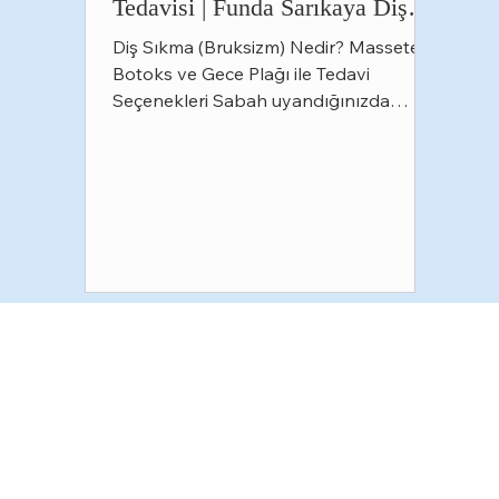
Tedavisi | Funda Sarıkaya Diş
Polikliniği
Diş Sıkma (Bruksizm) Nedir? Masseter
Botoks ve Gece Plağı ile Tedavi
Seçenekleri Sabah uyandığınızda
çenenizde yorgunluk hissediyor, baş
ağrısıyla güne başlıyor veya
dişlerinizde hassasiyet fark ediyorsanız
bunun nedeni diş sıkma (bruksizm)
olabilir. Pek çok kişi bu alışkanlığının
farkında değildir çünkü diş sıkma
çoğunlukla uyku sırasında istemsiz
olarak gerçekleşir. Tedavi edilmediğinde
dişlerde aşınma, çatlaklar, dolgu ve
kaplamalarda hasar, çene eklemi
problemleri ve yaşa