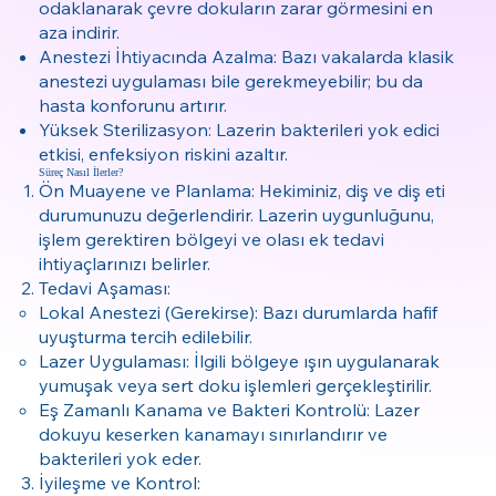
odaklanarak çevre dokuların zarar görmesini en
aza indirir.
Anestezi İhtiyacında Azalma: Bazı vakalarda klasik
anestezi uygulaması bile gerekmeyebilir; bu da
hasta konforunu artırır.
Yüksek Sterilizasyon: Lazerin bakterileri yok edici
etkisi, enfeksiyon riskini azaltır.
Süreç Nasıl İlerler?
Ön Muayene ve Planlama: Hekiminiz, diş ve diş eti
durumunuzu değerlendirir. Lazerin uygunluğunu,
işlem gerektiren bölgeyi ve olası ek tedavi
ihtiyaçlarınızı belirler.
Tedavi Aşaması:
Lokal Anestezi (Gerekirse): Bazı durumlarda hafif
uyuşturma tercih edilebilir.
Lazer Uygulaması: İlgili bölgeye ışın uygulanarak
yumuşak veya sert doku işlemleri gerçekleştirilir.
Eş Zamanlı Kanama ve Bakteri Kontrolü: Lazer
dokuyu keserken kanamayı sınırlandırır ve
bakterileri yok eder.
İyileşme ve Kontrol: