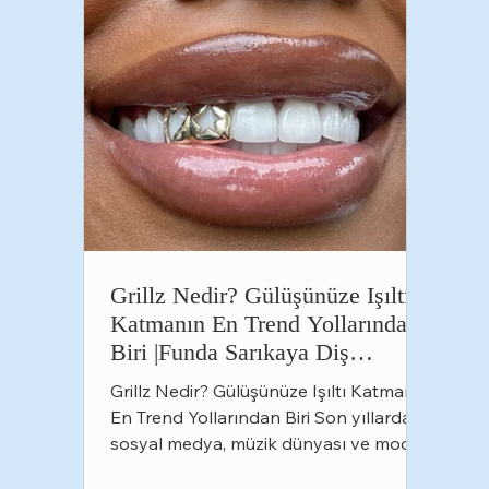
dikkat etmek gerekir? Gelin birlikte
inceleyelim. Diş Pırlantası Ne
Grillz Nedir? Gülüşünüze Işıltı
Katmanın En Trend Yollarından
Biri |Funda Sarıkaya Diş
Polikliniği
Grillz Nedir? Gülüşünüze Işıltı Katmanın
En Trend Yollarından Biri Son yıllarda
sosyal medya, müzik dünyası ve moda
trendleriyle birlikte adını sıkça