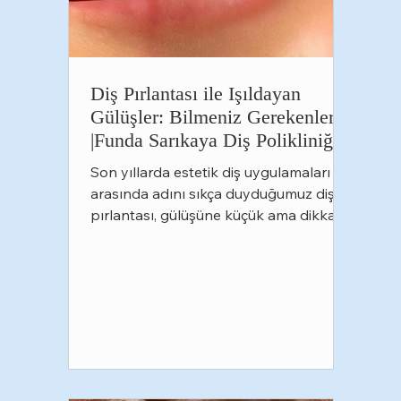
Diş Pırlantası ile Işıldayan
Gülüşler: Bilmeniz Gerekenler
|Funda Sarıkaya Diş Polikliniği
Son yıllarda estetik diş uygulamaları
arasında adını sıkça duyduğumuz diş
pırlantası, gülüşüne küçük ama dikkat
çekici bir dokunuş katmak isteyenlerin
en çok tercih ettiği uygulamalardan biri
haline geldi. Özellikle sosyal medyada
popülerleşen bu işlem, doğru teknikle
uygulandığında hem estetik hem de
güvenli bir seçenek sunuyor. Peki diş
pırlantası tam olarak nedir, nasıl
uygulanır ve işlem sonrasında nelere