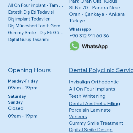
Park Oran Ofis, Kudüs
All On Four implant - Tam Ağız
St.No:70 - Panora Near
Estetik Diş Eti Tedavisi
Oran - Çankaya - Ankara
Diş implant Tedavileri
Türkiye
Diş Mücevheri Tooth Gem
Whatsappp
Gummy Smile - Diş Eti Görünme Tedavisi
+90 312 911 60 36
Dijital Gülüş Tasarımı
Opening Hours
Dental Polyclinic Servi
Monday-Friday
Invisalign Orthodontic
09am - 19pm​​
All On Four Implants
Teeth Whitening
​​Saturday
Sunday
Dental Aesthetic Filling
Closed
Porcelain Laminate
09am - 19pm
Veneers
Gummy Smile Treatment
Digital Smile Design