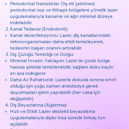
Periodontal Hastalıklar: Diş eti çekilmesi,
periodontal cep ve iltihaplı bölgelere yönelik lazer
uygulamalarıyla kanama ve ağrı minimal düzeye
indirilebilir.
Kanal Tedavisi (Endodonti):
Kanal dezenfeksiyonu: Lazer, diş kanallarındaki
mikroorganizmaları daha etkili temizleyerek,
tedavinin başarı oranını artırabilir.
Diş Çürüğü Temizliği ve Dolgu:
Minimal İnvaziv Yaklaşım: Lazer ile çürük bölge
hassas şekilde temizlenebilir, sağlam doku kaybı
en aza indirgenir.
Daha Az Rahatsızlık: Lazerle dokuda ısınma sınırlı
olduğu için çoğu zaman anesteziye gerek
duyulmadan işlem yapılabilir (her vaka için
değişebilir).
Diş Beyazlatma (Ağartma):
Hızlı ve Etkili: Lazer destekli beyazlatma
uygulamalarıyla dişler kısa sürede birkaç ton
açılabilir.