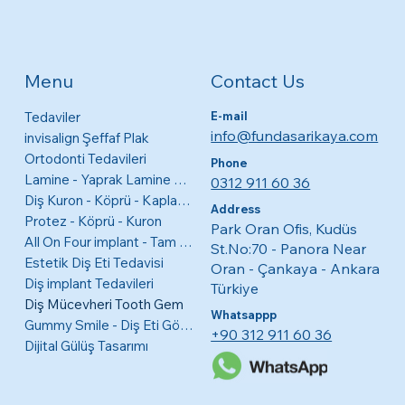
Contact Us
Menu
Tedaviler
E-mail
info@fundasarikaya.com
invisalign Şeffaf Plak
Ortodonti Tedavileri
Phone
Lamine - Yaprak Lamine Diş Kaplamaları
0312 911 60 36
Diş Kuron - Köprü - Kaplama
Address
Protez - Köprü - Kuron
Park Oran Ofis, Kudüs
All On Four implant - Tam Ağız
St.No:70 - Panora Near
Estetik Diş Eti Tedavisi
Oran - Çankaya - Ankara
Diş implant Tedavileri
Türkiye
Diş Mücevheri Tooth Gem
Whatsappp
Gummy Smile - Diş Eti Görünme Tedavisi
+90 312 911 60 36
Dijital Gülüş Tasarımı