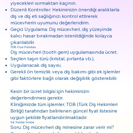
yiyecekleri ısırmaktan kaçının.
Düzenli Kontroller: Hekiminizin önerdiği aralıklarla
diş ve diş eti sağlığınızı kontrol ettirerek
mücevherin uyumunu değerlendirin.
Geçici Uygulama: Diş mücevheri, diş yüzeyinde
kalıcı hasar bırakmadan istenildiğinde kolayca
çıkarılabilir.
TDB Fiyat Politikası
Diş mücevheri (tooth gem) uygulamasında ücret;
Seçilen taşın türü (kristal, pırlanta vb.),
Uygulanacak diş sayısı,
Gerekli ön temizlik veya diş bakımı gibi ek işlemler
gibi faktörlere bağlı olarak değişiklik gösterebilir.
Kesin bir ücret bilgisi için hekiminizin
değerlendirmesi gerekir.
Kliniğimizde tüm işlemler, TDB (Türk Diş Hekimleri
Birliği) tarafından belirlenen güncel fiyat listesine
uygun şekilde fiyatlandırılmaktadır.
Sık Sorulan Sorular
Soru: Diş mücevheri diş minesine zarar verir mi?