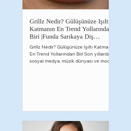
Grillz Nedir? Gülüşünüze Işıltı
Katmanın En Trend Yollarından
Biri |Funda Sarıkaya Diş
Polikliniği
Grillz Nedir? Gülüşünüze Işıltı Katmanın
En Trend Yollarından Biri Son yıllarda
sosyal medya, müzik dünyası ve moda
trendleriyle birlikte adını sıkça
duyduğumuz grillz, artık yalnızca
sanatçıların değil, tarzını farklı bir
dokunuşla tamamlamak isteyen birçok
kişinin de tercih ettiği estetik bir
aksesuar haline geldi. Altın detaylar,
pırlanta taşlar ya da tamamen sade
metal tasarımlar... Günümüzde grillzler,
kişisel stile göre şekillendirilebilen ve
tamamen kişiye özel üretile