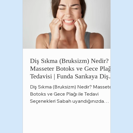
Diş Sıkma (Bruksizm) Nedir?
Masseter Botoks ve Gece Plağı
Tedavisi | Funda Sarıkaya Diş
Polikliniği
Diş Sıkma (Bruksizm) Nedir? Masseter
Botoks ve Gece Plağı ile Tedavi
Seçenekleri Sabah uyandığınızda
çenenizde yorgunluk hissediyor, baş
ağrısıyla güne başlıyor veya
dişlerinizde hassasiyet fark ediyorsanız
bunun nedeni diş sıkma (bruksizm)