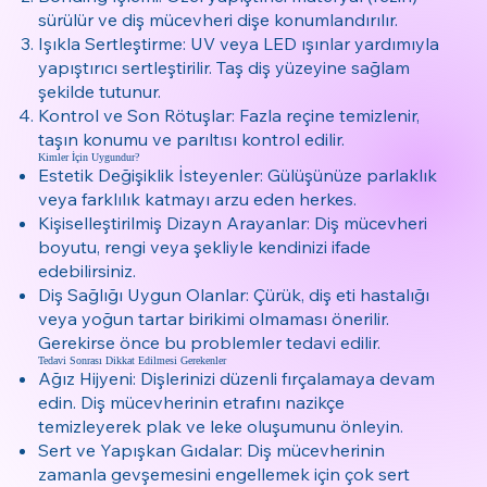
sürülür ve diş mücevheri dişe konumlandırılır.
Işıkla Sertleştirme: UV veya LED ışınlar yardımıyla
yapıştırıcı sertleştirilir. Taş diş yüzeyine sağlam
şekilde tutunur.
Kontrol ve Son Rötuşlar: Fazla reçine temizlenir,
taşın konumu ve parıltısı kontrol edilir.
Kimler İçin Uygundur?
Estetik Değişiklik İsteyenler: Gülüşünüze parlaklık
veya farklılık katmayı arzu eden herkes.
Kişiselleştirilmiş Dizayn Arayanlar: Diş mücevheri
boyutu, rengi veya şekliyle kendinizi ifade
edebilirsiniz.
Diş Sağlığı Uygun Olanlar: Çürük, diş eti hastalığı
veya yoğun tartar birikimi olmaması önerilir.
Gerekirse önce bu problemler tedavi edilir.
Tedavi Sonrası Dikkat Edilmesi Gerekenler
Ağız Hijyeni: Dişlerinizi düzenli fırçalamaya devam
edin. Diş mücevherinin etrafını nazikçe
temizleyerek plak ve leke oluşumunu önleyin.
Sert ve Yapışkan Gıdalar: Diş mücevherinin
zamanla gevşemesini engellemek için çok sert