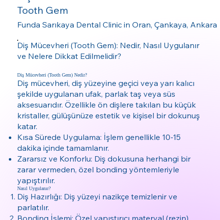
Tooth Gem
Funda Sarıkaya Dental Clinic in Oran, Çankaya, Ankara
Diş Mücevheri (Tooth Gem): Nedir, Nasıl Uygulanır
ve Nelere Dikkat Edilmelidir?
Diş Mücevheri (Tooth Gem) Nedir?
Diş mücevheri, diş yüzeyine geçici veya yarı kalıcı
şekilde uygulanan ufak, parlak taş veya süs
aksesuarıdır. Özellikle ön dişlere takılan bu küçük
kristaller, gülüşünüze estetik ve kişisel bir dokunuş
katar.
Kısa Sürede Uygulama: İşlem genellikle 10-15
dakika içinde tamamlanır.
Zararsız ve Konforlu: Diş dokusuna herhangi bir
zarar vermeden, özel bonding yöntemleriyle
yapıştırılır.
Nasıl Uygulanır?
Diş Hazırlığı: Diş yüzeyi nazikçe temizlenir ve
parlatılır.
Bonding İşlemi: Özel yapıştırıcı materyal (rezin)