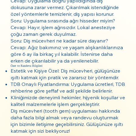
Cevap: Uygulama doğru yapıldığında diş
dokusuna zarar vermez. Çıkarılmak istendiğinde
özel yöntemlerle temizlenir, diş yapısı korunur.
Soru: Uygulama sırasında ağrı hisseder miyim?
Cevap: Hayır, işlem ağrısızdır. Lokal anesteziye
çoğu zaman gerek duyulmaz.
Soru: Diş mücevheri ne kadar süre dayanır?
Cevap: Ağız bakımınız ve yaşam alışkanlıklarınıza
göre 6 ay ila birkaç yıl kalabilir. İstenirse daha
erken de çıkarılabilir ya da yenilenebilir.
Özet ve Randevu Bilgileri
Estetik ve Kişiye Özel: Diş mücevheri, gülüşünüze
ışıltı katmak için pratik ve zararsız bir yöntemdir.
TDB Onaylı Fiyatlandırma: Uygulama ücretleri, TDB
rehberine göre şeffaf ve adil şekilde belirlenir.
Kliniğimizde deneyimli hekimler, hijyenik koşullar ve
kaliteli malzemelerle işlem gerçekleştirir.
Diş mücevheri (tooth gem) uygulaması hakkında
daha fazla bilgi almak veya randevu oluşturmak
için bizimle iletişime geçebilirsiniz. Gülüşünüze ışıltı
katmak için sizi bekliyoruz!