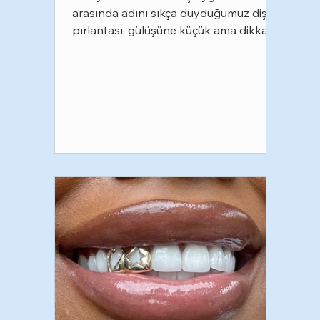
arasında adını sıkça duyduğumuz diş
pırlantası, gülüşüne küçük ama dikkat
çekici bir dokunuş katmak isteyenlerin
en çok tercih ettiği uygulamalardan biri
haline geldi. Özellikle sosyal medyada
popülerleşen bu işlem, doğru teknikle
uygulandığında hem estetik hem de
güvenli bir seçenek sunuyor. Peki diş
pırlantası tam olarak nedir, nasıl
uygulanır ve işlem sonrasında nelere
dikkat etmek gerekir? Gelin birlikte
inceleyelim. Diş Pırlantası Ne