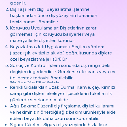
giderilir.
Diş Taşı Temizliği: Beyazlatma işlemine
başlamadan önce diş yüzeyinin tamamen
temizlenmesi önemlidir.
Koruyucu Uygulamalar: Diş etlerinin zarar
görmemesi için koruyucu bariyerler veya
materyallerle diş etleri korunur.
Beyazlatma Jeli Uygulaması: Seçilen yöntem
(lazer, ışık, ev tipi plak vb.) doğrultusunda dişlere
özel beyazlatma jeli sürülür.
Sonuç ve Kontrol: İşlem sonunda diş rengindeki
değişim değerlendirilir. Gerekirse ek seans veya ev
tipi destek tedavisi önerilebilir.
Tedavi Sonrası Dikkat Edilmesi Gerekenler
Renkli Gıdalardan Uzak Durma: Kahve, çay, kırmızı
şarap gibi dişleri lekeleyen içeceklerin tüketimi ilk
günlerde sınırlandırılmalıdır.
Ağız Bakımı: Düzenli diş fırçalama, diş ipi kullanımı
ve hekiminizin önerdiği ağız bakım ürünleriyle elde
edilen beyazlık daha uzun süre korunabilir.
Sigara Tüketimi: Sigara diş yüzeyinde hızla leke