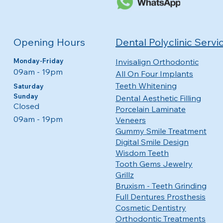
Opening Hours
Dental Polyclinic Servi
Monday-Friday
Invisalign Orthodontic
09am - 19pm​​
All On Four Implants
Teeth Whitening
​​Saturday
Sunday
Dental Aesthetic Filling
Closed
Porcelain Laminate
09am - 19pm
Veneers
Gummy Smile Treatment
Digital Smile Design
Wisdom Teeth
Tooth Gems Jewelry
Grillz
Bruxism - Teeth Grinding
Full Dentures Prosthesis
Cosmetic Dentistry
Orthodontic Treatments