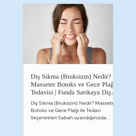
kişisel stile göre şekillendirilebilen ve
tamamen kişiye özel üretile
Diş Sıkma (Bruksizm) Nedir?
Masseter Botoks ve Gece Plağı
Tedavisi | Funda Sarıkaya Diş
Polikliniği
Diş Sıkma (Bruksizm) Nedir? Masseter
Botoks ve Gece Plağı ile Tedavi
Seçenekleri Sabah uyandığınızda
çenenizde yorgunluk hissediyor, baş
ağrısıyla güne başlıyor veya