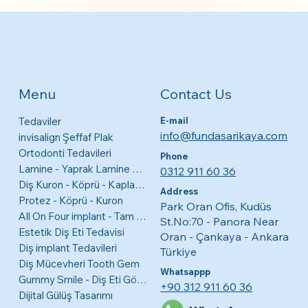
Contact Us
Menu
Tedaviler
E-mail
info@fundasarikaya.com
invisalign Şeffaf Plak
Ortodonti Tedavileri
Phone
Lamine - Yaprak Lamine Diş Kaplamaları
0312 911 60 36
Diş Kuron - Köprü - Kaplama
Address
Protez - Köprü - Kuron
Park Oran Ofis, Kudüs
All On Four implant - Tam Ağız
St.No:70 - Panora Near
Estetik Diş Eti Tedavisi
Oran - Çankaya - Ankara
Diş implant Tedavileri
Türkiye
Diş Mücevheri Tooth Gem
Whatsappp
Gummy Smile - Diş Eti Görünme Tedavisi
+90 312 911 60 36
Dijital Gülüş Tasarımı