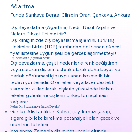
Ağartma
Funda Sarıkaya Dental Clinic in Oran, Çankaya, Ankara
Diş Beyazlatma (Ağartma) Nedir, Nasıl Yapılır ve
Nelere Dikkat Edilmelidir?
Diş kliniğimizde diş beyazlatma işlemini, Türk Diş
Hekimleri Birliği (TDB) tarafından belirlenen güncel
fiyat listesine uygun şekilde gerçekleştirmekteyiz.
Diş Beyazlatma (Ağartma) Nedir?
Diş beyazlatma, çeşitli nedenlerle renk değiştiren
veya sararan dişlerin estetik olarak daha beyaz ve
parlak görünmesi için uygulanan kozmetik bir
tedavi yöntemidir. Özel jeller veya lazer destekli
sistemler kullanılarak, dişlerin yüzeyinde biriken
lekeler giderilir ve dişlerin birkaç ton açılması
sağlanır.
Neden Diş Beyazlatmaya İhtiyaç Duyulur?
Günlük Alışkanlıklar: Kahve, çay, kırmızı şarap,
sigara gibi leke bırakma potansiyeli olan içecek ve
ürünlerin tüketimi.
Yaşlanma: Zamanla diş minesi incelir, altında