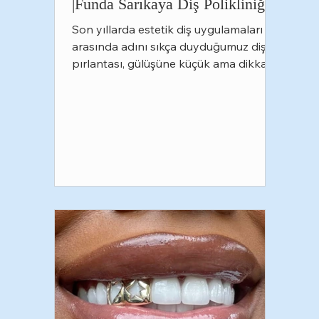
|Funda Sarıkaya Diş Polikliniği
Son yıllarda estetik diş uygulamaları
arasında adını sıkça duyduğumuz diş
pırlantası, gülüşüne küçük ama dikkat
çekici bir dokunuş katmak isteyenlerin
en çok tercih ettiği uygulamalardan biri
haline geldi. Özellikle sosyal medyada
popülerleşen bu işlem, doğru teknikle
uygulandığında hem estetik hem de
güvenli bir seçenek sunuyor. Peki diş
pırlantası tam olarak nedir, nasıl
uygulanır ve işlem sonrasında nelere
dikkat etmek gerekir? Gelin birlikte
inceleyelim. Diş Pırlantası Ne