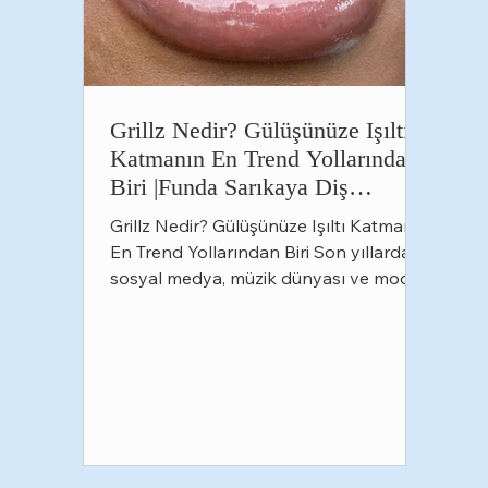
Grillz Nedir? Gülüşünüze Işıltı
Katmanın En Trend Yollarından
Biri |Funda Sarıkaya Diş
Polikliniği
Grillz Nedir? Gülüşünüze Işıltı Katmanın
En Trend Yollarından Biri Son yıllarda
sosyal medya, müzik dünyası ve moda
trendleriyle birlikte adını sıkça
duyduğumuz grillz, artık yalnızca
sanatçıların değil, tarzını farklı bir
dokunuşla tamamlamak isteyen birçok
kişinin de tercih ettiği estetik bir
aksesuar haline geldi. Altın detaylar,
pırlanta taşlar ya da tamamen sade
metal tasarımlar... Günümüzde grillzler,