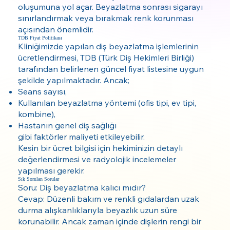
oluşumuna yol açar. Beyazlatma sonrası sigarayı
sınırlandırmak veya bırakmak renk korunması
açısından önemlidir.
TDB Fiyat Politikası
Kliniğimizde yapılan diş beyazlatma işlemlerinin
ücretlendirmesi, TDB (Türk Diş Hekimleri Birliği)
tarafından belirlenen güncel fiyat listesine uygun
şekilde yapılmaktadır. Ancak;
Seans sayısı,
Kullanılan beyazlatma yöntemi (ofis tipi, ev tipi,
kombine),
Hastanın genel diş sağlığı
gibi faktörler maliyeti etkileyebilir.
Kesin bir ücret bilgisi için hekiminizin detaylı
değerlendirmesi ve radyolojik incelemeler
yapılması gerekir.
Sık Sorulan Sorular
Soru: Diş beyazlatma kalıcı mıdır?
Cevap: Düzenli bakım ve renkli gıdalardan uzak
durma alışkanlıklarıyla beyazlık uzun süre
korunabilir. Ancak zaman içinde dişlerin rengi bir