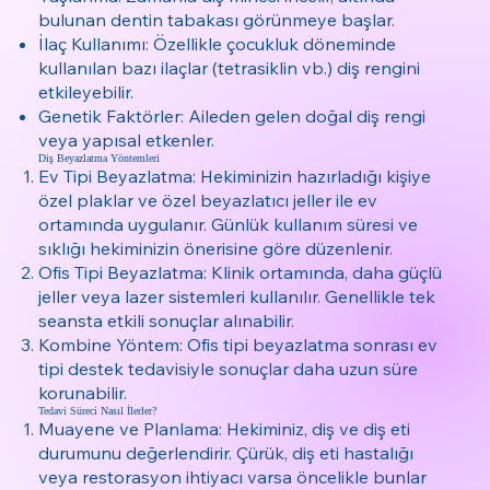
bulunan dentin tabakası görünmeye başlar.
İlaç Kullanımı: Özellikle çocukluk döneminde
kullanılan bazı ilaçlar (tetrasiklin vb.) diş rengini
etkileyebilir.
Genetik Faktörler: Aileden gelen doğal diş rengi
veya yapısal etkenler.
Diş Beyazlatma Yöntemleri
Ev Tipi Beyazlatma: Hekiminizin hazırladığı kişiye
özel plaklar ve özel beyazlatıcı jeller ile ev
ortamında uygulanır. Günlük kullanım süresi ve
sıklığı hekiminizin önerisine göre düzenlenir.
Ofis Tipi Beyazlatma: Klinik ortamında, daha güçlü
jeller veya lazer sistemleri kullanılır. Genellikle tek
seansta etkili sonuçlar alınabilir.
Kombine Yöntem: Ofis tipi beyazlatma sonrası ev
tipi destek tedavisiyle sonuçlar daha uzun süre
korunabilir.
Tedavi Süreci Nasıl İlerler?
Muayene ve Planlama: Hekiminiz, diş ve diş eti
durumunu değerlendirir. Çürük, diş eti hastalığı
veya restorasyon ihtiyacı varsa öncelikle bunlar