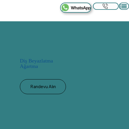
Diş Beyazlatma
Ağartma
Randevu Alın