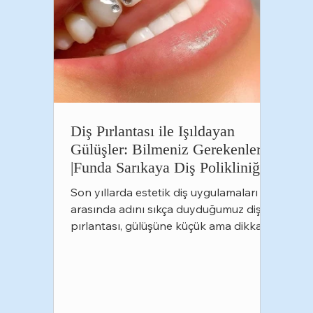
Diş Pırlantası ile Işıldayan
Gülüşler: Bilmeniz Gerekenler
|Funda Sarıkaya Diş Polikliniği
Son yıllarda estetik diş uygulamaları
arasında adını sıkça duyduğumuz diş
pırlantası, gülüşüne küçük ama dikkat
çekici bir dokunuş katmak isteyenlerin
en çok tercih ettiği uygulamalardan biri
haline geldi. Özellikle sosyal medyada
popülerleşen bu işlem, doğru teknikle
uygulandığında hem estetik hem de