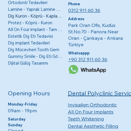
Ortodonti Tedavileri
Phone
Lamine - Yaprak Lamine Diş Kaplamaları
0312 911 60 36
Diş Kuron - Köprü - Kaplama
Address
Protez - Köprü - Kuron
Park Oran Ofis, Kudüs
All On Four implant - Tam Ağız
St.No:70 - Panora Near
Estetik Diş Eti Tedavisi
Oran - Çankaya - Ankara
Diş implant Tedavileri
Türkiye
Diş Mücevheri Tooth Gem
Whatsappp
Gummy Smile - Diş Eti Görünme Tedavisi
+90 312 911 60 36
Dijital Gülüş Tasarımı
Opening Hours
Dental Polyclinic Servi
Monday-Friday
Invisalign Orthodontic
09am - 19pm​​
All On Four Implants
Teeth Whitening
​​Saturday
Sunday
Dental Aesthetic Filling
Closed