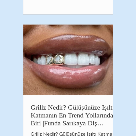
güvenli bir seçenek sunuyor. Peki diş
pırlantası tam olarak nedir, nasıl
uygulanır ve işlem sonrasında nelere
dikkat etmek gerekir? Gelin birlikte
inceleyelim. Diş Pırlantası Ne
Grillz Nedir? Gülüşünüze Işıltı
Katmanın En Trend Yollarından
Biri |Funda Sarıkaya Diş
Polikliniği
Grillz Nedir? Gülüşünüze Işıltı Katmanın