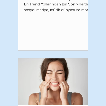
En Trend Yollarından Biri Son yıllarda
sosyal medya, müzik dünyası ve moda
trendleriyle birlikte adını sıkça
duyduğumuz grillz, artık yalnızca
sanatçıların değil, tarzını farklı bir
dokunuşla tamamlamak isteyen birçok
kişinin de tercih ettiği estetik bir
aksesuar haline geldi. Altın detaylar,
pırlanta taşlar ya da tamamen sade
metal tasarımlar... Günümüzde grillzler,
kişisel stile göre şekillendirilebilen ve
tamamen kişiye özel üretile