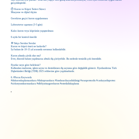
gerçekleştirilir.
⏱️ Kuron ve Köprü Tedavi Süreci
Muayene ve dijital ölçüm
Gerekirse geçici kuron uygulanması
Laboratuvar aşaması (3-5 gün)
Kalıcı kuron veya köprünün yapıştırılması
6 ayda bir kontrol önerilir
💬 Sıkça Sorulan Sorular
Kuron ve köprü ömrü ne kadardır?
İyi bakım ile 10-15 yıl arasında sorunsuz kullanılabilir.
Kuron altında çürük olur mu?
Evet, düzenli bakım yapılmazsa alttaki diş çürüyebilir. Bu nedenle temizlik çok önemlidir.
Fiyatlar neye göre belirlenir?
Kullanılan malzeme, işlem sayısı ve desteklenen diş sayısına göre değişiklik gösterir. Fiyatlandırma Türk
Dişhekimleri Birliği (TDB) 2025 rehberine göre yapılmaktadır.
6. #Focus Keywords
#diskuronkaplamaankara #diskopruankara #fundasarikayadisklinigi #oranprotezdis #cankayadisprotez
#zirkonyumkuronankara #tdbfiyatinagorekuron #estetikdiskaplama