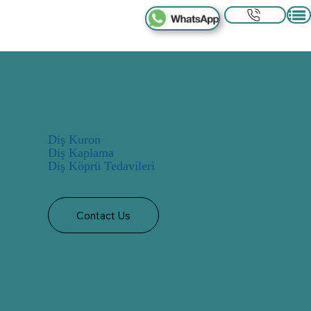
Diş Kuron
Diş Kaplama
Diş Köprü Tedavileri
Contact Us