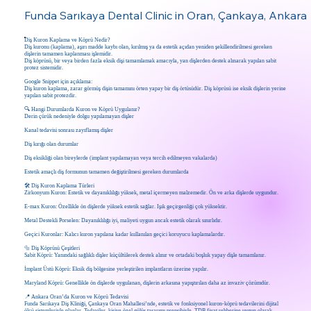
Funda Sarıkaya Dental Clinic in Oran, Çankaya, Ankara
Diş Kuron Kaplama ve Köprü Nedir?
Diş kuronu (kaplama), aşırı madde kaybı olan, kırılmış ya da estetik açıdan yeniden şekillendirilmesi gereken
dişlerin tamamen kaplanması işlemidir.
Diş köprüsü, bir veya birden fazla eksik dişi tamamlamak amacıyla, yan dişlerden destek alınarak yapılan sabit
protez sistemidir.
Google Snippet için açıklama:
Diş kuron kaplama, zarar görmüş dişin tamamını örten yapay bir diş örtüsüdür. Diş köprüsü ise eksik dişlerin yerine
yapılan sabit protezdir.
🔍 Hangi Durumlarda Kuron ve Köprü Uygulanır?
Derin çürük nedeniyle dolgu yapılamayan dişler
Kanal tedavisi sonrası zayıflamış dişler
Diş kırığı olan durumlar
Diş eksikliği olan bireylerde (implant yapılamayan veya tercih edilmeyen vakalarda)
Estetik amaçlı diş formunun tamamen değiştirilmesi gereken durumlarda
🛠️ Diş Kuron Kaplama Türleri
Zirkonyum Kuron: Estetik ve dayanıklılığı yüksek, metal içermeyen malzemedir. Ön ve arka dişlerde uygundur.
E-max Kuron: Özellikle ön dişlerde yüksek estetik sağlar. Işık geçirgenliği çok yüksektir.
Metal Destekli Porselen: Dayanıklılığı iyi, maliyeti uygun ancak estetik olarak sınırlıdır.
Geçici Kuronlar: Kalıcı kuron yapılana kadar kullanılan geçici koruyucu kaplamalardır.
🔩 Diş Köprüsü Çeşitleri
Sabit Köprü: Yanındaki sağlıklı dişler küçültülerek destek alınır ve ortadaki boşluk yapay dişle tamamlanır.
İmplant Üstü Köprü: Eksik diş bölgesine yerleştirilen implantların üzerine yapılır.
Maryland Köprü: Genellikle ön dişlerde uygulanan, dişlerin arkasına yapıştırılan daha az invaziv çözümdür.
📍 Ankara Oran’da Kuron ve Köprü Tedavisi
Funda Sarıkaya Diş Kliniği, Çankaya Oran Mahallesi’nde, estetik ve fonksiyonel kuron-köprü tedavilerini dijital
ölçü sistemleriyle planlar. Tedaviler, kişiye özel gülüş tasarımı prensibiyle, TDB fiyat rehberine uygun olarak