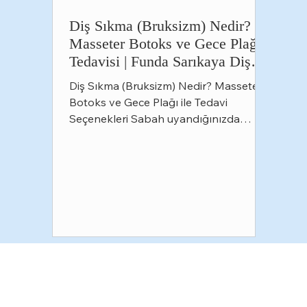
Diş Sıkma (Bruksizm) Nedir?
Masseter Botoks ve Gece Plağı
Tedavisi | Funda Sarıkaya Diş
Polikliniği
Diş Sıkma (Bruksizm) Nedir? Masseter
Botoks ve Gece Plağı ile Tedavi
Seçenekleri Sabah uyandığınızda
çenenizde yorgunluk hissediyor, baş
ağrısıyla güne başlıyor veya
dişlerinizde hassasiyet fark ediyorsanız
bunun nedeni diş sıkma (bruksizm)
olabilir. Pek çok kişi bu alışkanlığının
farkında değildir çünkü diş sıkma
çoğunlukla uyku sırasında istemsiz
olarak gerçekleşir. Tedavi edilmediğinde
dişlerde aşınma, çatlaklar, dolgu ve
kaplamalarda hasar, çene eklemi
problemleri ve yaşa