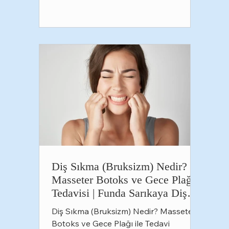
kişinin de tercih ettiği estetik bir
aksesuar haline geldi. Altın detaylar,
pırlanta taşlar ya da tamamen sade
metal tasarımlar... Günümüzde grillzler,
kişisel stile göre şekillendirilebilen ve
tamamen kişiye özel üretile
Diş Sıkma (Bruksizm) Nedir?
Masseter Botoks ve Gece Plağı
Tedavisi | Funda Sarıkaya Diş
Polikliniği
Diş Sıkma (Bruksizm) Nedir? Masseter
Botoks ve Gece Plağı ile Tedavi