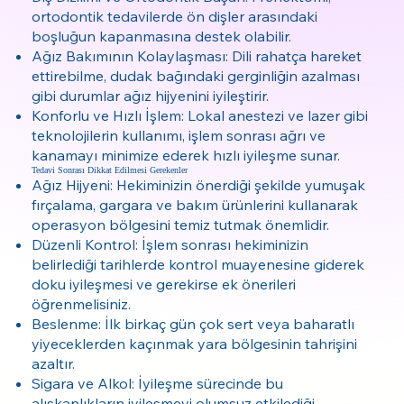
ortodontik tedavilerde ön dişler arasındaki
boşluğun kapanmasına destek olabilir.
Ağız Bakımının Kolaylaşması: Dili rahatça hareket
ettirebilme, dudak bağındaki gerginliğin azalması
gibi durumlar ağız hijyenini iyileştirir.
Konforlu ve Hızlı İşlem: Lokal anestezi ve lazer gibi
teknolojilerin kullanımı, işlem sonrası ağrı ve
kanamayı minimize ederek hızlı iyileşme sunar.
Tedavi Sonrası Dikkat Edilmesi Gerekenler
Ağız Hijyeni: Hekiminizin önerdiği şekilde yumuşak
fırçalama, gargara ve bakım ürünlerini kullanarak
operasyon bölgesini temiz tutmak önemlidir.
Düzenli Kontrol: İşlem sonrası hekiminizin
belirlediği tarihlerde kontrol muayenesine giderek
doku iyileşmesi ve gerekirse ek önerileri
öğrenmelisiniz.
Beslenme: İlk birkaç gün çok sert veya baharatlı
yiyeceklerden kaçınmak yara bölgesinin tahrişini
azaltır.
Sigara ve Alkol: İyileşme sürecinde bu
alışkanlıkların iyileşmeyi olumsuz etkilediği