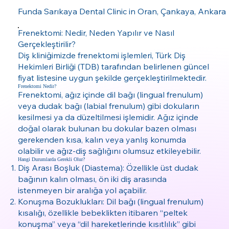
Funda Sarıkaya Dental Clinic in Oran, Çankaya, Ankara
Frenektomi: Nedir, Neden Yapılır ve Nasıl
Gerçekleştirilir?
Diş kliniğimizde frenektomi işlemleri, Türk Diş
Hekimleri Birliği (TDB) tarafından belirlenen güncel
fiyat listesine uygun şekilde gerçekleştirilmektedir.
Frenektomi Nedir?
Frenektomi, ağız içinde dil bağı (lingual frenulum)
veya dudak bağı (labial frenulum) gibi dokuların
kesilmesi ya da düzeltilmesi işlemidir. Ağız içinde
doğal olarak bulunan bu dokular bazen olması
gerekenden kısa, kalın veya yanlış konumda
olabilir ve ağız-diş sağlığını olumsuz etkileyebilir.
Hangi Durumlarda Gerekli Olur?
Diş Arası Boşluk (Diastema): Özellikle üst dudak
bağının kalın olması, ön iki diş arasında
istenmeyen bir aralığa yol açabilir.
Konuşma Bozuklukları: Dil bağı (lingual frenulum)
kısalığı, özellikle bebeklikten itibaren “peltek
konuşma” veya “dil hareketlerinde kısıtlılık” gibi