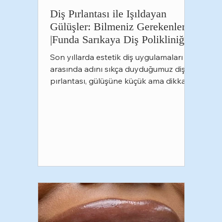
Diş Pırlantası ile Işıldayan
Gülüşler: Bilmeniz Gerekenler
|Funda Sarıkaya Diş Polikliniği
Son yıllarda estetik diş uygulamaları
arasında adını sıkça duyduğumuz diş
pırlantası, gülüşüne küçük ama dikkat
çekici bir dokunuş katmak isteyenlerin
en çok tercih ettiği uygulamalardan biri
haline geldi. Özellikle sosyal medyada
popülerleşen bu işlem, doğru teknikle
uygulandığında hem estetik hem de
güvenli bir seçenek sunuyor. Peki diş
pırlantası tam olarak nedir, nasıl
uygulanır ve işlem sonrasında nelere
dikkat etmek gerekir? Gelin birlikte
inceleyelim. Diş Pırlantası Ne