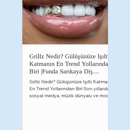
Grillz Nedir? Gülüşünüze Işıltı
Katmanın En Trend Yollarından
Biri |Funda Sarıkaya Diş
Polikliniği
Grillz Nedir? Gülüşünüze Işıltı Katmanın
En Trend Yollarından Biri Son yıllarda
sosyal medya, müzik dünyası ve moda
trendleriyle birlikte adını sıkça
duyduğumuz grillz, artık yalnızca
sanatçıların değil, tarzını farklı bir
dokunuşla tamamlamak isteyen birçok