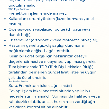
unutulmamalıdır.
TDB Fiyat Politikası
Frenektomi işlemlerinde maliyet;
Kullanılan cerrahi yöntem (lazer, konvansiyonel
bistüri),
Operasyonun yapılacağı bölge (dil bağı veya
dudak bağı),
Ek tedaviler (ortodontik veya restoratif ihtiyaçlar),
Hastanın genel ağız-diş sağlığı durumuna
bağlı olarak değişiklik gösterebilir.
Kesin bir ücret bilgisi için hekiminizin detaylı
değerlendirmesi ve muayenesi yapılması gerekir.
Tüm işlemlerimiz, TDB (Türk Diş Hekimleri Birliği)
tarafından belirlenen güncel fiyat listesine uygun
şekilde ücretlendirilir.
Sık Sorulan Sorular
Soru: Frenektomi işlemi ağrılı mıdır?
Cevap: İşlem lokal anestezi altında yapılır, bu
nedenle ağrı minimaldir. Sonrasında hafif ağrı veya
rahatsızlık olabilir, ancak hekiminizin verdiği ağrı
kesicilerle kontrol altına alınabilir.