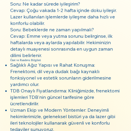
Soru: Ne kadar sürede iyileşirim?
Cevap: Çoğu vakada 1-2 hafta içinde doku iyileşir.
Lazer kullanılan işlemlerde iyileşme daha hızlı ve
konforlu olabilir.
Soru: Bebeklerde ne zaman yapılmalı?
Cevap: Emme veya yutma sorunu belirginse, ilk
haftalarda veya aylarda yapılabilir. Hekiminizin
detaylı muayenesi sonrasında en uygun zaman
dilimi belirlenir.
Özet ve Randevu Bilgileri
Sağlıklı Ağız Yapısı ve Rahat Konuşma:
Frenektomi, dil veya dudak bağı kaynaklı
fonksiyonel ve estetik sorunların giderilmesine
yardımcı olur.
TDB Onaylı Fiyatlandırma: Kliniğimizde, frenektomi
işlemleri TDB’nin güncel tarifesine göre
ücretlendirilir.
Uzman Ekip ve Modern Yöntemler: Deneyimli
hekimlerimizle, geleneksel bistüri ya da lazer gibi
ileri teknolojiler kullanarak güvenli ve konforlu
tedaviler sunuyoruz.