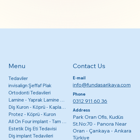
Contact Us
Menu
Tedaviler
E-mail
info@fundasarikaya.com
invisalign Şeffaf Plak
Ortodonti Tedavileri
Phone
Lamine - Yaprak Lamine Diş Kaplamaları
0312 911 60 36
Diş Kuron - Köprü - Kaplama
Address
Protez - Köprü - Kuron
Park Oran Ofis, Kudüs
All On Four implant - Tam Ağız
St.No:70 - Panora Near
Estetik Diş Eti Tedavisi
Oran - Çankaya - Ankara
Diş implant Tedavileri
Türkiye