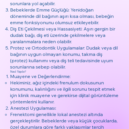
sorunlara yol açabilir.
Bebeklerde Emme Güçlüğü: Yenidoğan
döneminde dil bağının aşırı kısa olması, bebeğin
emme fonksiyonunu olumsuz etkileyebilir.
Diş Eti Çekilmesi veya Hassasiyeti: Aşırı gergin bir
dudak bağı, diş eti üzerinde çekilmelere veya
yaralanmalara neden olabilir.
Protez ve Ortodontik Uygulamalar: Dudak veya dil
bağının uygun olmayan konumu, takma diş
(protez) kullanımı veya diş teli tedavisinde uyum
sorunlarına sebep olabilir.
Nasıl Yapılır?
Muayene ve Değerlendirme:
Hekiminiz, ağız içindeki frenulum dokusunun
konumunu, kalınlığını ve ilgili sorunu tespit etmek
için klinik muayene ve gerekirse dijital görüntüleme
yöntemlerini kullanır.
Anestezi Uygulaması:
Frenektomi genellikle lokal anestezi altında
gerçekleştirilir. Bebeklerde veya küçük çocuklarda,
özel durumlara göre farklı yaklaşımlar tercih