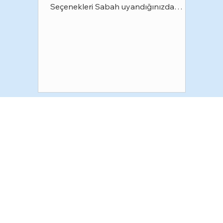
Seçenekleri Sabah uyandığınızda
çenenizde yorgunluk hissediyor, baş
ağrısıyla güne başlıyor veya
dişlerinizde hassasiyet fark ediyorsanız
bunun nedeni diş sıkma (bruksizm)
olabilir. Pek çok kişi bu alışkanlığının
farkında değildir çünkü diş sıkma
çoğunlukla uyku sırasında istemsiz
olarak gerçekleşir. Tedavi edilmediğinde
dişlerde aşınma, çatlaklar, dolgu ve
kaplamalarda hasar, çene eklemi
problemleri ve yaşa