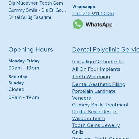
Diş Mücevheri Tooth Gem
Whatsappp
Gummy Smile - Diş Eti Görünme Tedavisi
+90 312 911 60 36
Dijital Gülüş Tasarımı
Opening Hours
Dental Polyclinic Servi
Monday-Friday
Invisalign Orthodontic
09am - 19pm​​
All On Four Implants
Teeth Whitening
​​Saturday
Sunday
Dental Aesthetic Filling
Closed
Porcelain Laminate
09am - 19pm
Veneers
Gummy Smile Treatment
Digital Smile Design
Wisdom Teeth
Tooth Gems Jewelry
Grillz
Bruxism - Teeth Grinding