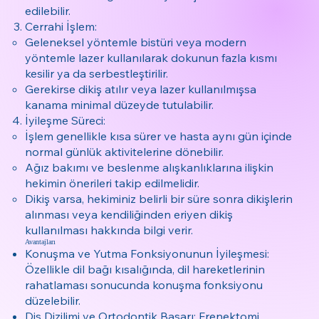
edilebilir.
Cerrahi İşlem:
Geleneksel yöntemle bistüri veya modern
yöntemle lazer kullanılarak dokunun fazla kısmı
kesilir ya da serbestleştirilir.
Gerekirse dikiş atılır veya lazer kullanılmışsa
kanama minimal düzeyde tutulabilir.
İyileşme Süreci:
İşlem genellikle kısa sürer ve hasta aynı gün içinde
normal günlük aktivitelerine dönebilir.
Ağız bakımı ve beslenme alışkanlıklarına ilişkin
hekimin önerileri takip edilmelidir.
Dikiş varsa, hekiminiz belirli bir süre sonra dikişlerin
alınması veya kendiliğinden eriyen dikiş
kullanılması hakkında bilgi verir.
Avantajları
Konuşma ve Yutma Fonksiyonunun İyileşmesi:
Özellikle dil bağı kısalığında, dil hareketlerinin
rahatlaması sonucunda konuşma fonksiyonu
düzelebilir.
Diş Dizilimi ve Ortodontik Başarı: Frenektomi,