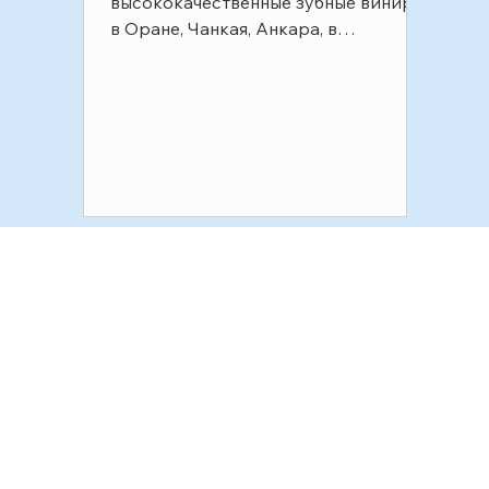
высококачественные зубные виниры
в Оране, Чанкая, Анкара, в
стоматологической клинике Funda
Sarıkaya. Мы предлагаем индиви