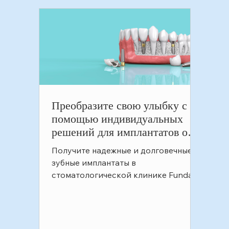
Преобразите свою улыбку с
помощью индивидуальных
решений для имплантатов от
Oran, Chankaya и Ankara.
Получите надежные и долговечные
зубной имплантат
зубные имплантаты в
стоматологической клинике Funda
Sarıkaya, Оран, Чанкая, Анкара.
Верните себе улыбку и ув