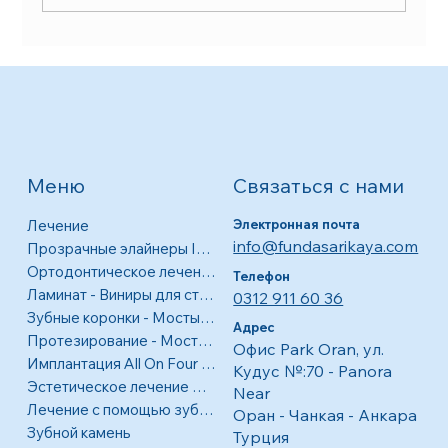
Украсьте свою улыбку винирами в
стоматологической клинике Punda Salcaya
в Оране, Чанкайе, Анкаре. виниры
Связаться с нами
Меню
Лечение
Электронная почта
info@fundasarikaya.com
Прозрачные элайнеры Invisalign
Ортодонтическое лечение
Телефон
Ламинат - Виниры для стоматологических покрытий
0312 911 60 36
Зубные коронки - Мосты - Виниры
Адрес
Протезирование - Мостовидные протезы - Коронки
Офис Park Oran, ул.
Имплантация All On Four - Полная ротовая полость
Кудус №:70 - Panora
Эстетическое лечение десен
Near
Лечение с помощью зубных имплантатов
Оран - Чанкая - Анкара
Зубной камень
Турция