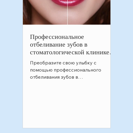
Профессиональное
отбеливание зубов в
стоматологической клинике
Punda Salcaya в Оране,
Преобразите свою улыбку с
Чанкае, Анкаре – получите
помощью профессионального
яркую улыбку.
отбеливания зубов в
стоматологической клинике Funda
Sarıkaya в Оране, Чанкая, Анкара. Бе