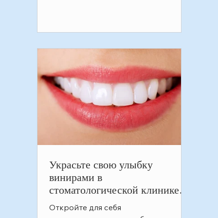
Украсьте свою улыбку
винирами в
стоматологической клинике
Punda Salcaya в Оране,
Откройте для себя
Чанкайе, Анкаре. виниры