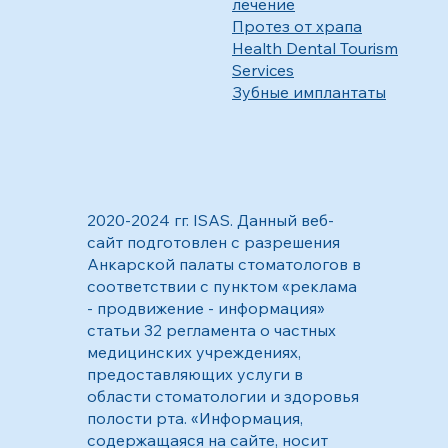
лечение
Протез от храпа
Health Dental Tourism
Services
Зубные имплантаты
2020-2024 гг. ISAS. Данный веб-
сайт подготовлен с разрешения
Анкарской палаты стоматологов в
соответствии с пунктом «реклама
- продвижение - информация»
статьи 32 регламента о частных
медицинских учреждениях,
предоставляющих услуги в
области стоматологии и здоровья
полости рта. «Информация,
содержащаяся на сайте, носит