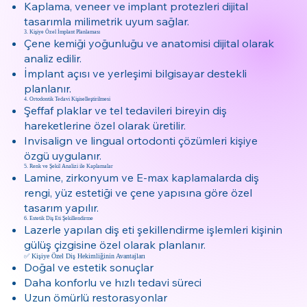
Kaplama, veneer ve implant protezleri dijital
tasarımla milimetrik uyum sağlar.
3. Kişiye Özel İmplant Planlaması
Çene kemiği yoğunluğu ve anatomisi dijital olarak
analiz edilir.
İmplant açısı ve yerleşimi bilgisayar destekli
planlanır.
4. Ortodontik Tedavi Kişiselleştirilmesi
Şeffaf plaklar ve tel tedavileri bireyin diş
hareketlerine özel olarak üretilir.
Invisalign ve lingual ortodonti çözümleri kişiye
özgü uygulanır.
5. Renk ve Şekil Analizi ile Kaplamalar
Lamine, zirkonyum ve E-max kaplamalarda diş
rengi, yüz estetiği ve çene yapısına göre özel
tasarım yapılır.
6. Estetik Diş Eti Şekillendirme
Lazerle yapılan diş eti şekillendirme işlemleri kişinin
gülüş çizgisine özel olarak planlanır.
✅ Kişiye Özel Diş Hekimliğinin Avantajları
Doğal ve estetik sonuçlar
Daha konforlu ve hızlı tedavi süreci
Uzun ömürlü restorasyonlar