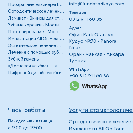
info@fundasarikaya.com
Прозрачные элайнеры Invisalign
Ортодонтическое лечение
Телефон
Ламинат - Виниры для стоматологических покрытий
0312 911 60 36
Зубные коронки - Мосты - Виниры
Адрес
Протезирование - Мостовидные протезы - Коронки
Офис Park Oran, ул.
Имплантация All On Four - Полная ротовая полость
Кудус №:70 - Panora
Эстетическое лечение десен
Near
Лечение с помощью зубных имплантатов
Оран - Чанкая - Анкара
Зубной камень
Турция
«Десневая улыбка» — лечение видимых десен.
WhatsApp
Цифровой дизайн улыбки
+90 312 911 60 36
Часы работы
Услуги стоматологич
Понедельник-пятница
Ортодонтическое лечение
с 9:00 до 19:00
Имплантаты All On Four