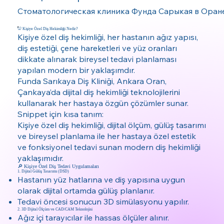
Стоматологическая клиника Фунда Сарыкая в Оране
🦷 Kişiye Özel Diş Hekimliği Nedir?
Kişiye özel diş hekimliği, her hastanın ağız yapısı,
diş estetiği, çene hareketleri ve yüz oranları
dikkate alınarak bireysel tedavi planlaması
yapılan modern bir yaklaşımdır.
Funda Sarıkaya Diş Kliniği, Ankara Oran,
Çankaya’da dijital diş hekimliği teknolojilerini
kullanarak her hastaya özgün çözümler sunar.
Snippet için kısa tanım:
Kişiye özel diş hekimliği, dijital ölçüm, gülüş tasarımı
ve bireysel planlama ile her hastaya özel estetik
ve fonksiyonel tedavi sunan modern diş hekimliği
yaklaşımıdır.
🔎 Kişiye Özel Diş Tedavi Uygulamaları
1. Dijital Gülüş Tasarımı (DSD)
Hastanın yüz hatlarına ve diş yapısına uygun
olarak dijital ortamda gülüş planlanır.
Tedavi öncesi sonucun 3D simülasyonu yapılır.
2. 3D Dijital Ölçüm ve CAD/CAM Teknolojisi
Ağız içi tarayıcılar ile hassas ölçüler alınır.