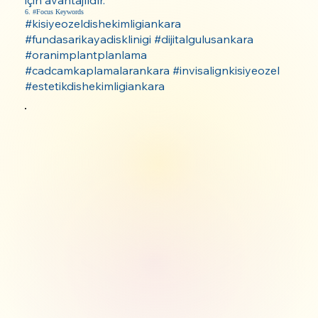
6. #Focus Keywords
#kisiyeozeldishekimligiankara
#fundasarikayadisklinigi #dijitalgulusankara
#oranimplantplanlama
#cadcamkaplamalarankara #invisalignkisiyeozel
#estetikdishekimligiankara