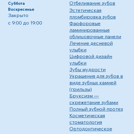
Отбеливание зубов
Суббота
Воскресенье
Эстетическая
Закрыто
пломбировка зубов
с 9:00 до 19:00
Фарфоровые
ламинированные
облицовочные панели
Лечение десневой
улыбки
Цифровой дизайн
улыбки
Зубы мудрости
Украшения для зубов в
виде зубных камней
(грильзы)
Бруксизм —
скрежетание зубами
Полный зубной протез
Косметическая
стоматология
Ортодонтическое