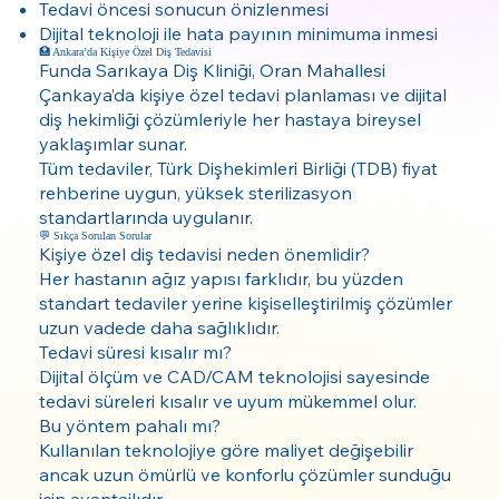
Tedavi öncesi sonucun önizlenmesi
Dijital teknoloji ile hata payının minimuma inmesi
🏥 Ankara’da Kişiye Özel Diş Tedavisi
Funda Sarıkaya Diş Kliniği, Oran Mahallesi
Çankaya’da kişiye özel tedavi planlaması ve dijital
diş hekimliği çözümleriyle her hastaya bireysel
yaklaşımlar sunar.
Tüm tedaviler, Türk Dişhekimleri Birliği (TDB) fiyat
rehberine uygun, yüksek sterilizasyon
standartlarında uygulanır.
💬 Sıkça Sorulan Sorular
Kişiye özel diş tedavisi neden önemlidir?
Her hastanın ağız yapısı farklıdır, bu yüzden
standart tedaviler yerine kişiselleştirilmiş çözümler
uzun vadede daha sağlıklıdır.
Tedavi süresi kısalır mı?
Dijital ölçüm ve CAD/CAM teknolojisi sayesinde
tedavi süreleri kısalır ve uyum mükemmel olur.
Bu yöntem pahalı mı?
Kullanılan teknolojiye göre maliyet değişebilir
ancak uzun ömürlü ve konforlu çözümler sunduğu
için avantajlıdır.