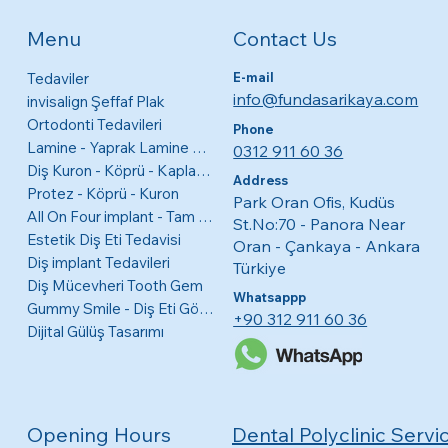
Contact Us
Menu
Tedaviler
E-mail
info@fundasarikaya.com
invisalign Şeffaf Plak
Ortodonti Tedavileri
Phone
Lamine - Yaprak Lamine Diş Kaplamaları
0312 911 60 36
Diş Kuron - Köprü - Kaplama
Address
Protez - Köprü - Kuron
Park Oran Ofis, Kudüs
All On Four implant - Tam Ağız
St.No:70 - Panora Near
Estetik Diş Eti Tedavisi
Oran - Çankaya - Ankara
Diş implant Tedavileri
Türkiye
Diş Mücevheri Tooth Gem
Whatsappp
Gummy Smile - Diş Eti Görünme Tedavisi
+90 312 911 60 36
Dijital Gülüş Tasarımı
Opening Hours
Dental Polyclinic Servi