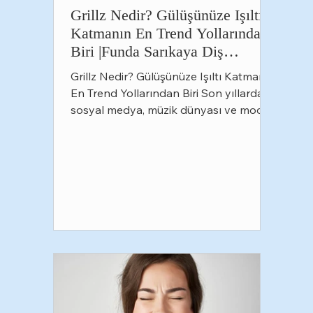
Grillz Nedir? Gülüşünüze Işıltı
Katmanın En Trend Yollarından
Biri |Funda Sarıkaya Diş
Polikliniği
Grillz Nedir? Gülüşünüze Işıltı Katmanın
En Trend Yollarından Biri Son yıllarda
sosyal medya, müzik dünyası ve moda
trendleriyle birlikte adını sıkça
duyduğumuz grillz, artık yalnızca
sanatçıların değil, tarzını farklı bir
dokunuşla tamamlamak isteyen birçok
kişinin de tercih ettiği estetik bir
aksesuar haline geldi. Altın detaylar,
pırlanta taşlar ya da tamamen sade
metal tasarımlar... Günümüzde grillzler,
kişisel stile göre şekillendirilebilen ve
tamamen kişiye özel üretile