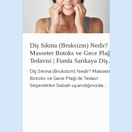
Diş Sıkma (Bruksizm) Nedir?
Masseter Botoks ve Gece Plağı
Tedavisi | Funda Sarıkaya Diş
Polikliniği
Diş Sıkma (Bruksizm) Nedir? Masseter
Botoks ve Gece Plağı ile Tedavi
Seçenekleri Sabah uyandığınızda
çenenizde yorgunluk hissediyor, baş
ağrısıyla güne başlıyor veya
dişlerinizde hassasiyet fark ediyorsanız
bunun nedeni diş sıkma (bruksizm)
olabilir. Pek çok kişi bu alışkanlığının
farkında değildir çünkü diş sıkma