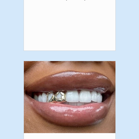
çekici bir dokunuş katmak isteyenlerin
en çok tercih ettiği uygulamalardan biri
haline geldi. Özellikle sosyal medyada
popülerleşen bu işlem, doğru teknikle
uygulandığında hem estetik hem de
güvenli bir seçenek sunuyor. Peki diş
pırlantası tam olarak nedir, nasıl
uygulanır ve işlem sonrasında nelere
dikkat etmek gerekir? Gelin birlikte
inceleyelim. Diş Pırlantası Ne