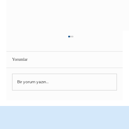
Yorumlar
Bir yorum yazın...
Grillz Nedir? Gülüşünüze Işıltı Katmanın En
Trend Yollarından Biri |Funda Sarıkaya Diş
Polikliniği